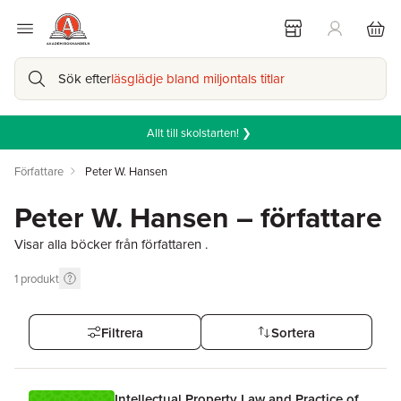
Sök efter
läsglädje bland miljontals titlar
Allt till skolstarten! ❯
Författare
Peter W. Hansen
Peter W. Hansen – författare
Visar alla böcker från författaren .
1
produkt
Filtrera
Sortera
Intellectual Property Law and Practice of