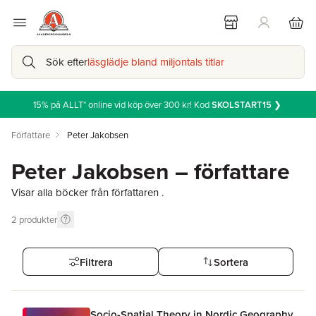
Sök efter
läsglädje bland miljontals titlar
15% på ALLT* online vid köp över 300 kr! Kod
SKOLSTART15
❯
Författare
Peter Jakobsen
Peter Jakobsen – författare
Visar alla böcker från författaren .
2
produkter
Filtrera
Sortera
Socio-Spatial Theory in Nordic Geography