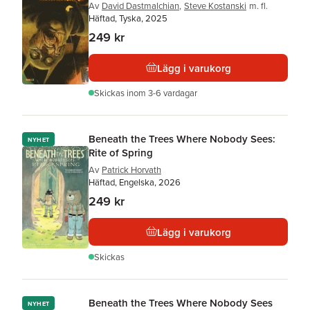
Av
David Dastmalchian
,
Steve Kostanski
m. fl.
Häftad, Tyska, 2025
249 kr
Lägg i varukorg
Skickas
inom 3-6 vardagar
Beneath the Trees Where Nobody Sees:
NYHET
Rite of Spring
Av
Patrick Horvath
Häftad, Engelska, 2026
249 kr
Lägg i varukorg
Skickas
Beneath the Trees Where Nobody Sees
NYHET