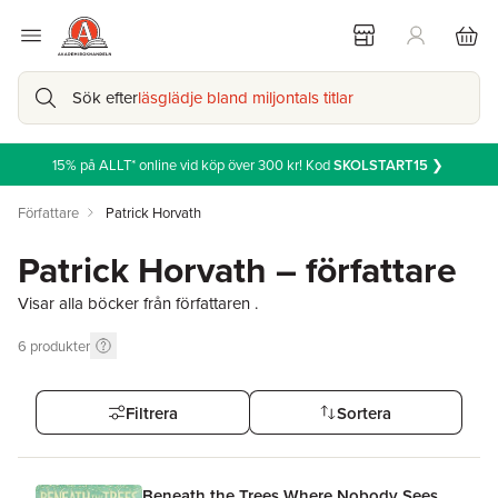
Sök efter
läsglädje bland miljontals titlar
15% på ALLT* online vid köp över 300 kr! Kod
SKOLSTART15
❯
Författare
Patrick Horvath
Patrick Horvath – författare
Visar alla böcker från författaren .
6
produkter
Filtrera
Sortera
Beneath the Trees Where Nobody Sees