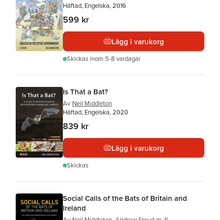
Häftad, Engelska, 2016
599 kr
Lägg i varukorg
Skickas
inom 5-8 vardagar
Is That a Bat?
Av
Neil Middleton
Häftad, Engelska, 2020
839 kr
Lägg i varukorg
Skickas
Social Calls of the Bats of Britain and
Ireland
Av
Neil Middleton
,
Andrew Froud
m. fl.