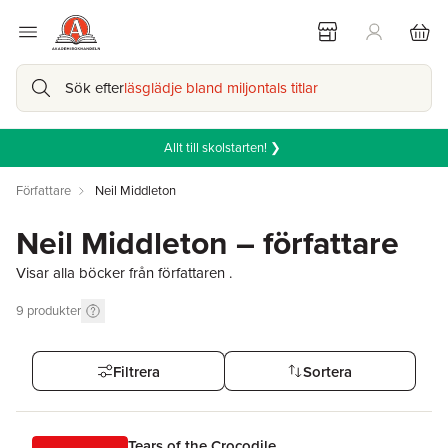
Sök efter
läsglädje bland miljontals titlar
Allt till skolstarten! ❯
Författare
Neil Middleton
Neil Middleton – författare
Visar alla böcker från författaren .
9
produkter
Filtrera
Sortera
Tears of the Crocodile