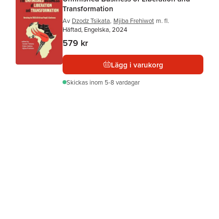
Transformation
Av
Dzodz Tsikata
,
Mjiba Frehiwot
m. fl.
Häftad, Engelska, 2024
579 kr
Lägg i varukorg
Skickas
inom 5-8 vardagar