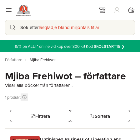
Sök efter
läsglädje bland miljontals titlar
15% på ALLT* online vid köp över 300 kr! Kod
SKOLSTART15
❯
Författare
Mjiba Frehiwot
Mjiba Frehiwot – författare
Visar alla böcker från författaren .
1
produkt
Filtrera
Sortera
Unfinished Business of Liberation and