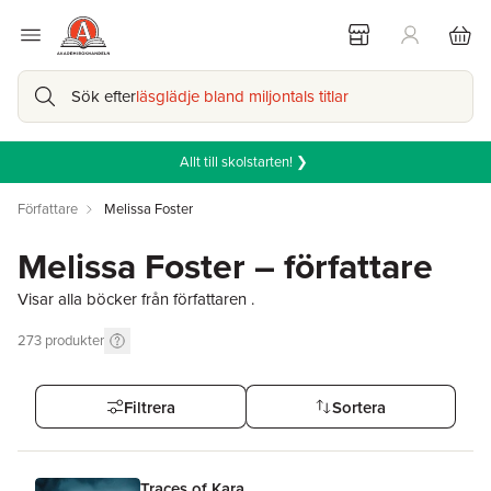
Sök efter
läsglädje bland miljontals titlar
Allt till skolstarten! ❯
Författare
Melissa Foster
Melissa Foster – författare
Visar alla böcker från författaren .
273
produkter
Filtrera
Sortera
Traces of Kara