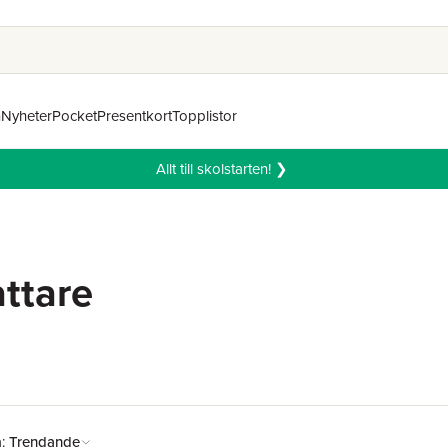
n
Nyheter
Pocket
Presentkort
Topplistor
Allt till skolstarten! ❯
ttare
å:
Trendande