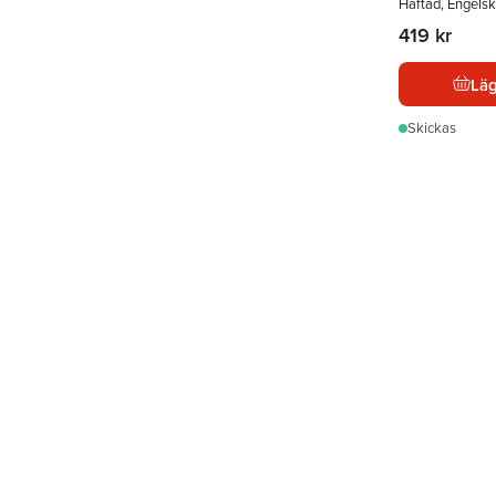
Häftad, Engels
419 kr
Läg
Skickas