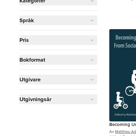
Kategorier
Böcker
Språk
Samhälle och politik
1
Sport, fritid och hobby
1
Pris
Visa fler
Visa fler
Bokformat
Utgivare
Utgivningsår
Becoming Ur
Av
Matthieu A