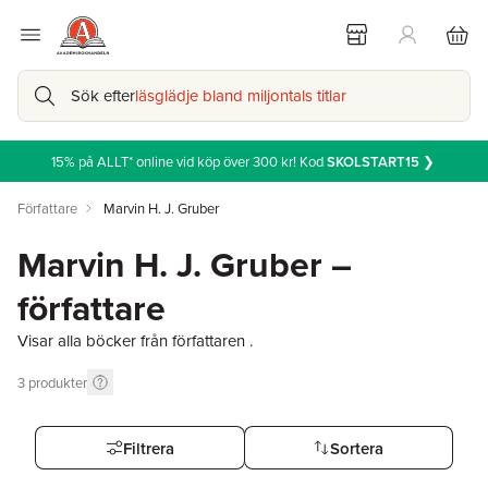
Sök efter
läsglädje bland miljontals titlar
15% på ALLT* online vid köp över 300 kr! Kod
SKOLSTART15
❯
Författare
Marvin H. J. Gruber
Marvin H. J. Gruber –
författare
Visar alla böcker från författaren .
3
produkter
Filtrera
Sortera