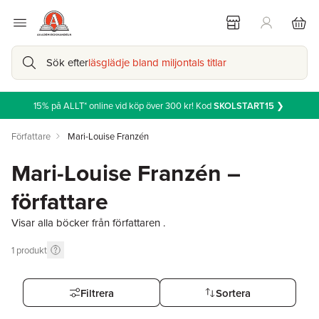
Sök efter
läsglädje bland miljontals titlar
15% på ALLT* online vid köp över 300 kr! Kod
SKOLSTART15
❯
Författare
Mari-Louise Franzén
Mari-Louise Franzén –
författare
Visar alla böcker från författaren .
1
produkt
Filtrera
Sortera