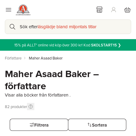
Sök efter
läsglädje bland miljontals titlar
15% på ALLT* online vid köp över 300 kr! Kod
SKOLSTART15
❯
Författare
Maher Asaad Baker
Maher Asaad Baker –
författare
Visar alla böcker från författaren .
82
produkter
Filtrera
Sortera