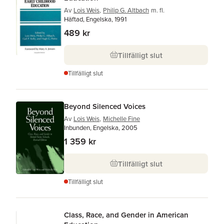
Av
Lois Weis
,
Philip G. Altbach
m. fl.
Häftad, Engelska, 1991
489 kr
Tillfälligt slut
Tillfälligt slut
Beyond Silenced Voices
Av
Lois Weis
,
Michelle Fine
Inbunden, Engelska, 2005
1 359 kr
Tillfälligt slut
Tillfälligt slut
Class, Race, and Gender in American