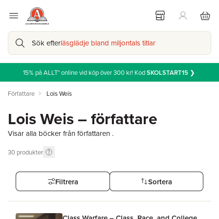
Sök efter
läsglädje bland miljontals titlar
15% på ALLT* online vid köp över 300 kr! Kod
SKOLSTART15
❯
Författare
Lois Weis
Lois Weis – författare
Visar alla böcker från författaren .
30
produkter
Filtrera
Sortera
Class Warfare – Class, Race, and College