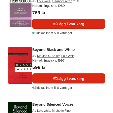
Av
Lois Weis
,
Eleanor Farrar
m. fl.
Häftad, Engelska, 1989
769 kr
Lägg i varukorg
Skickas
inom 5-8 vardagar
Beyond Black and White
Av
Maxine S. Seller
,
Lois Weis
Häftad, Engelska, 1997
599 kr
Lägg i varukorg
Skickas
inom 5-8 vardagar
Beyond Silenced Voices
Av
Lois Weis
,
Michelle Fine