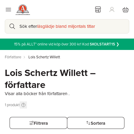
Sök efter
läsglädje bland miljontals titlar
15% på ALLT* online vid köp över 300 kr! Kod
SKOLSTART15
❯
Författare
Lois Schertz Willett
Lois Schertz Willett –
författare
Visar alla böcker från författaren .
1
produkt
Filtrera
Sortera