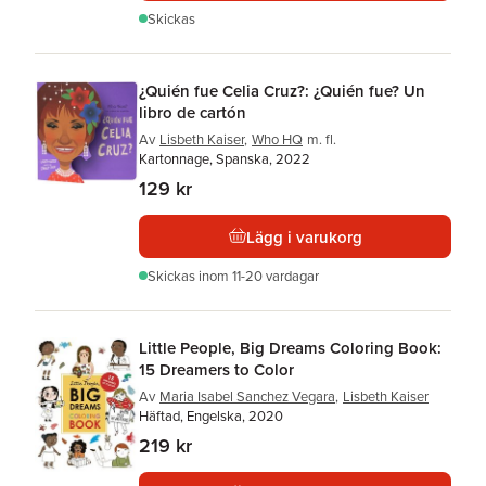
Skickas
¿Quién fue Celia Cruz?: ¿Quién fue? Un
libro de cartón
Av
Lisbeth Kaiser
,
Who HQ
m. fl.
Kartonnage, Spanska, 2022
129 kr
Lägg i varukorg
Skickas
inom 11-20 vardagar
Little People, Big Dreams Coloring Book:
15 Dreamers to Color
Av
Maria Isabel Sanchez Vegara
,
Lisbeth Kaiser
Häftad, Engelska, 2020
219 kr