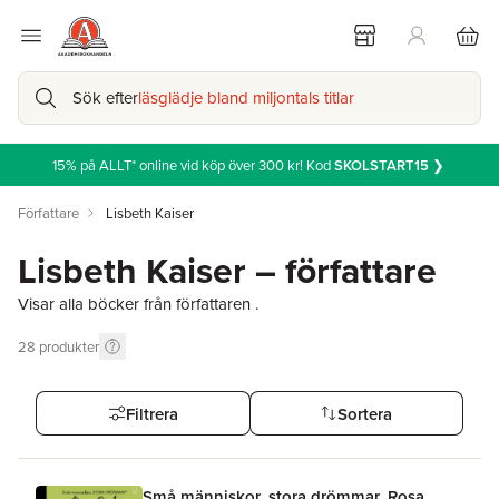
Sök efter
läsglädje bland miljontals titlar
15% på ALLT* online vid köp över 300 kr! Kod
SKOLSTART15
❯
Författare
Lisbeth Kaiser
Lisbeth Kaiser – författare
Visar alla böcker från författaren .
28
produkter
Filtrera
Sortera
Små människor, stora drömmar. Rosa