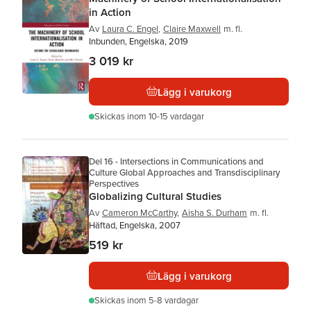
in Action
Av
Laura C. Engel
,
Claire Maxwell
m. fl.
Inbunden, Engelska, 2019
3 019 kr
Lägg i varukorg
Skickas
inom 10-15 vardagar
Del 16 - Intersections in Communications and
Culture Global Approaches and Transdisciplinary
Perspectives
Globalizing Cultural Studies
Av
Cameron McCarthy
,
Aisha S. Durham
m. fl.
Häftad, Engelska, 2007
519 kr
Lägg i varukorg
Skickas
inom 5-8 vardagar