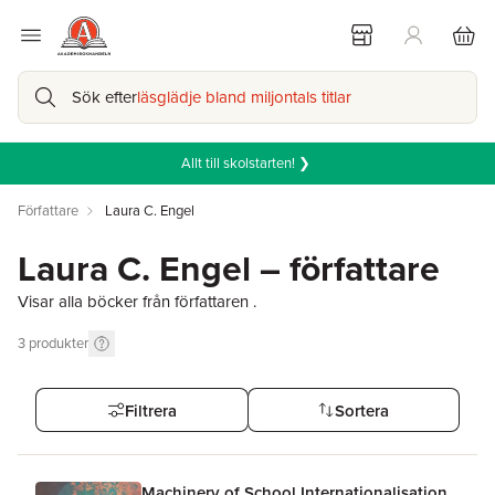
Sök efter
läsglädje bland miljontals titlar
Allt till skolstarten! ❯
Författare
Laura C. Engel
Laura C. Engel – författare
Visar alla böcker från författaren .
3
produkter
Filtrera
Sortera
Machinery of School Internationalisation