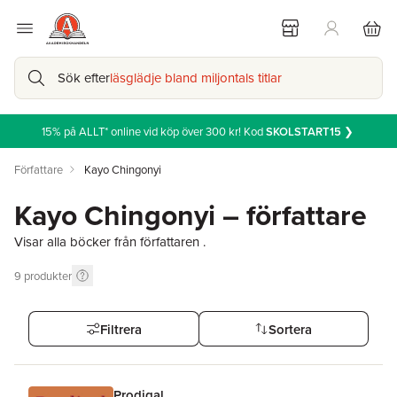
Sök efter
läsglädje bland miljontals titlar
15% på ALLT* online vid köp över 300 kr! Kod
SKOLSTART15
❯
Författare
Kayo Chingonyi
Kayo Chingonyi – författare
Visar alla böcker från författaren .
9
produkter
Filtrera
Sortera
Prodigal