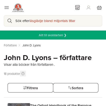
Sök efter
läsglädje bland miljontals titlar
Allt till skolstarten! ❯
Författare
John D. Lyons
John D. Lyons – författare
Visar alla böcker från författaren .
18
produkter
Filtrera
Sortera
The Oxford Handbook of the Baroque