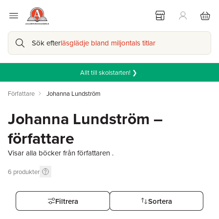
Sök efter
läsglädje bland miljontals titlar
Allt till skolstarten! ❯
Författare
Johanna Lundström
Johanna Lundström –
författare
Visar alla böcker från författaren .
6
produkter
Filtrera
Sortera