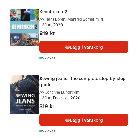
Kemiboken 2
Av
Hans Borén
,
Manfred Börner
m. fl.
Häftad, 2020
819 kr
Lägg i varukorg
Skickas
Sewing jeans : the complete step-by-step
guide
Av
Johanna Lundström
Häftad, Engelska, 2020
319 kr
Lägg i varukorg
Skickas