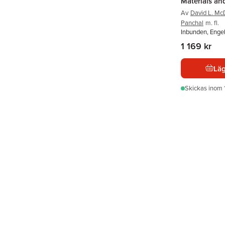
Materials an
Av
David L. Mc
Panchal
m. fl.
Inbunden, Enge
1 169 kr
Läg
Skickas
inom 