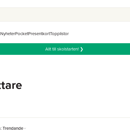
n
Nyheter
Pocket
Presentkort
Topplistor
Allt till skolstarten! ❯
ttare
å:
Trendande