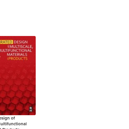
esign of
ultifunctional