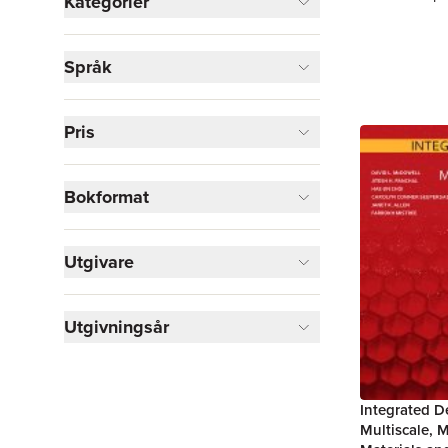
Kategorier
Böcker
Språk
Naturvetenskap och teknik
1
Visa fler
Pris
Visa fler
Bokformat
Utgivare
Utgivningsår
Integrated D
Multiscale, M