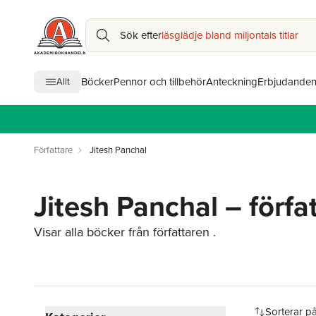
Sök efter
läsglädje bland miljontals titlar
Böcker
Pennor och tillbehör
Anteckning
Erbjudande
Allt
Författare
Jitesh Panchal
Jitesh Panchal – förfa
Visar alla böcker från författaren .
Hoppa över filtreringsmeny
Sorterar p