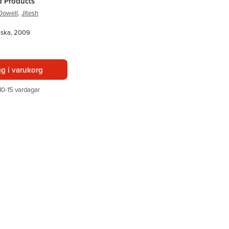
d Products
Dowell
,
Jitesh
lska, 2009
g i varukorg
10-15 vardagar