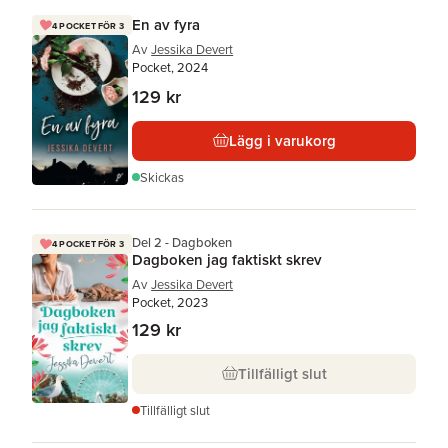
En av fyra
4 POCKET FÖR 3
Av
Jessika Devert
Pocket, 2024
129 kr
Lägg i varukorg
Skickas
Del 2 - Dagboken
4 POCKET FÖR 3
Dagboken jag faktiskt skrev
Av
Jessika Devert
Pocket, 2023
129 kr
Tillfälligt slut
Tillfälligt slut