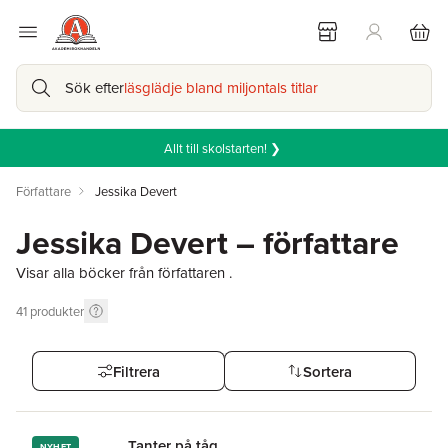
Sök efter
läsglädje bland miljontals titlar
Allt till skolstarten! ❯
Författare
Jessika Devert
Jessika Devert – författare
Visar alla böcker från författaren .
41
produkter
Filtrera
Sortera
Tanter på tåg
NYHET