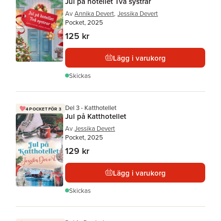
Jul på hotellet Två systrar
Av
Annika Devert
,
Jessika Devert
Pocket, 2025
125 kr
Lägg i varukorg
Skickas
Del 3 - Katthotellet
4 POCKET FÖR 3
Jul på Katthotellet
Av
Jessika Devert
Pocket, 2025
129 kr
Lägg i varukorg
Skickas