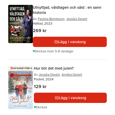
Utnyttjad, våldtagen och såld : en sann
historia
Av
Paulina Bengtsson
,
Jessika Devert
Häftad, 2023
269 kr
Lägg i varukorg
Skickas
inom 5-8 vardagar
Hur blir det med julen?
4 POCKET FÖR 3
Av
Jessika Devert
,
Annika Devert
Pocket, 2024
129 kr
Lägg i varukorg
Skickas