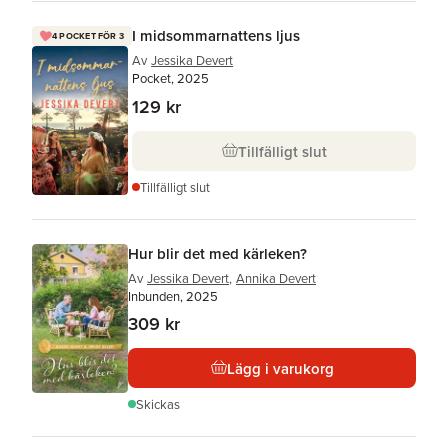
I midsommarnattens ljus
4 POCKET FÖR 3
Av
Jessika Devert
Pocket, 2025
129 kr
Tillfälligt slut
Tillfälligt slut
Hur blir det med kärleken?
Av
Jessika Devert
,
Annika Devert
Inbunden, 2025
309 kr
Lägg i varukorg
Skickas