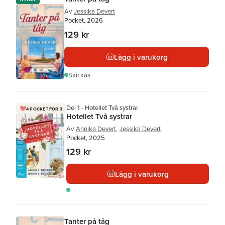
Av
Jessika Devert
Pocket, 2026
129 kr
Lägg i varukorg
Skickas
Del 1 - Hotellet Två systrar
4 POCKET FÖR 3
Hotellet Två systrar
Av
Annika Devert
,
Jessika Devert
Pocket, 2025
129 kr
Lägg i varukorg
Tanter på tåg