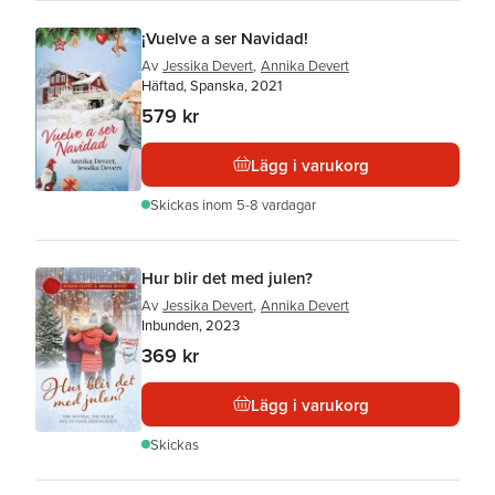
¡Vuelve a ser Navidad!
Av
Jessika Devert
,
Annika Devert
Häftad, Spanska, 2021
579 kr
Lägg i varukorg
Skickas
inom 5-8 vardagar
Hur blir det med julen?
Av
Jessika Devert
,
Annika Devert
Inbunden, 2023
369 kr
Lägg i varukorg
Skickas