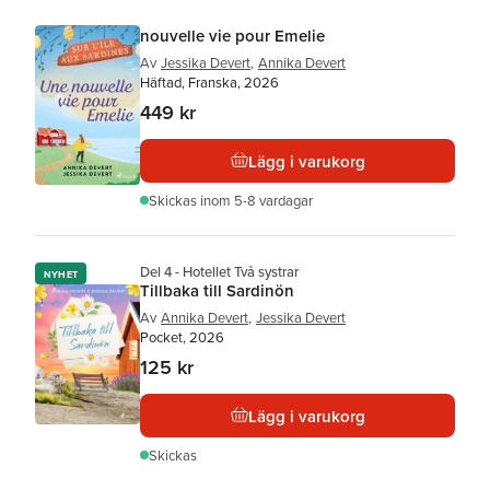
nouvelle vie pour Emelie
Av
Jessika Devert
,
Annika Devert
Häftad, Franska, 2026
449 kr
Lägg i varukorg
Skickas
inom 5-8 vardagar
Del 4 - Hotellet Två systrar
NYHET
Tillbaka till Sardinön
Av
Annika Devert
,
Jessika Devert
Pocket, 2026
125 kr
Lägg i varukorg
Skickas