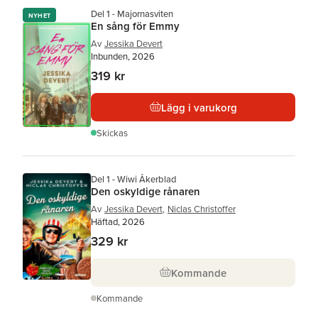
Del 1 - Majornasviten
NYHET
En sång för Emmy
Av
Jessika Devert
Inbunden, 2026
319 kr
Lägg i varukorg
Skickas
Del 1 - Wiwi Åkerblad
Den oskyldige rånaren
Av
Jessika Devert
,
Niclas Christoffer
Häftad, 2026
329 kr
Kommande
Kommande