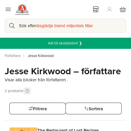
Sök efter
läsglädje bland miljontals titlar
Allt till skolstarten! ❯
Författare
Jesse Kirkwood
Jesse Kirkwood – författare
Visar alla böcker från författaren .
2
produkter
Filtrera
Sortera
The Restaurant of Lost Recipes