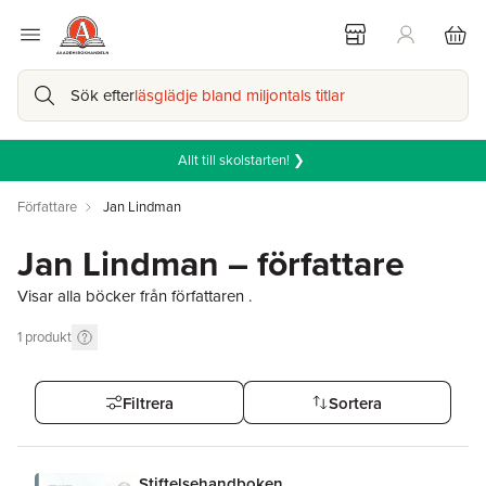
Sök efter
läsglädje bland miljontals titlar
Allt till skolstarten! ❯
Författare
Jan Lindman
Jan Lindman – författare
Visar alla böcker från författaren .
1
produkt
Filtrera
Sortera
Stiftelsehandboken