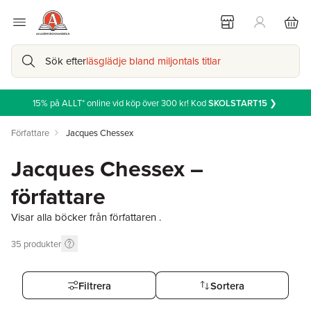
Sök efter
läsglädje bland miljontals titlar
15% på ALLT* online vid köp över 300 kr! Kod
SKOLSTART15
❯
Författare
Jacques Chessex
Jacques Chessex –
författare
Visar alla böcker från författaren .
35
produkter
Filtrera
Sortera