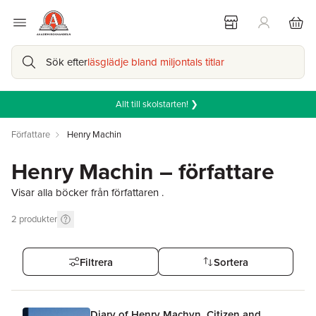
Sök efter
läsglädje bland miljontals titlar
Allt till skolstarten! ❯
Författare
Henry Machin
Henry Machin – författare
Visar alla böcker från författaren .
2
produkter
Filtrera
Sortera
Diary of Henry Machyn, Citizen and