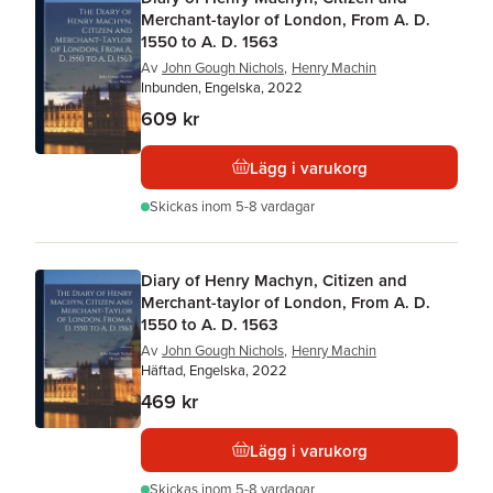
Merchant-taylor of London, From A. D.
1550 to A. D. 1563
Av
John Gough Nichols
,
Henry Machin
Inbunden, Engelska, 2022
609 kr
Lägg i varukorg
Skickas
inom 5-8 vardagar
Diary of Henry Machyn, Citizen and
Merchant-taylor of London, From A. D.
1550 to A. D. 1563
Av
John Gough Nichols
,
Henry Machin
Häftad, Engelska, 2022
469 kr
Lägg i varukorg
Skickas
inom 5-8 vardagar