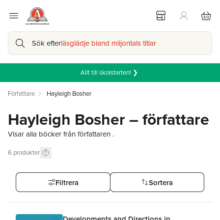
Sök efter
läsglädje bland miljontals titlar
Allt till skolstarten! ❯
Författare
Hayleigh Bosher
Hayleigh Bosher – författare
Visar alla böcker från författaren .
6
produkter
Filtrera
Sortera
Developments and Directions in