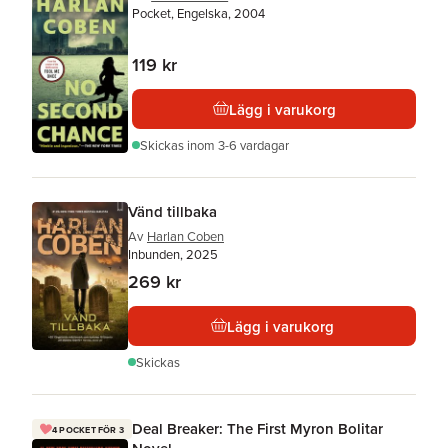
Pocket, Engelska, 2004
119 kr
Lägg i varukorg
Skickas
inom 3-6 vardagar
Vänd tillbaka
Av
Harlan Coben
Inbunden, 2025
269 kr
Lägg i varukorg
Skickas
Deal Breaker: The First Myron Bolitar
4 POCKET FÖR 3