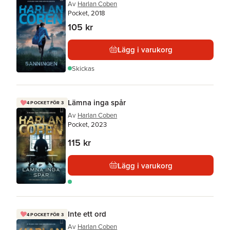
Av
Harlan Coben
Pocket, 2018
105 kr
Lägg i varukorg
Skickas
Lämna inga spår
4 POCKET FÖR 3
Av
Harlan Coben
Pocket, 2023
115 kr
Lägg i varukorg
Inte ett ord
4 POCKET FÖR 3
Av
Harlan Coben