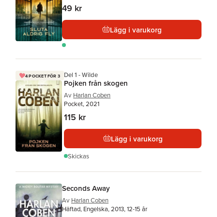
49 kr
Lägg i varukorg
Del 1 - Wilde
4 POCKET FÖR 3
Pojken från skogen
Av
Harlan Coben
Pocket, 2021
115 kr
Lägg i varukorg
Skickas
Seconds Away
Av
Harlan Coben
Häftad, Engelska, 2013, 12-15 år