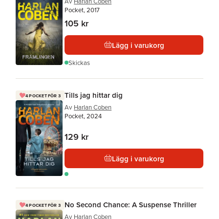
Av
Harlan Coben
Pocket, 2017
105 kr
Lägg i varukorg
Skickas
Tills jag hittar dig
4 POCKET FÖR 3
Av
Harlan Coben
Pocket, 2024
129 kr
Lägg i varukorg
No Second Chance: A Suspense Thriller
4 POCKET FÖR 3
Av
Harlan Coben