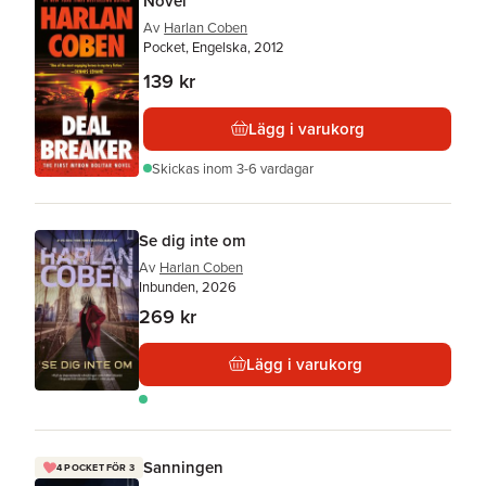
Novel
Av
Harlan Coben
Pocket, Engelska, 2012
139 kr
Lägg i varukorg
Skickas
inom 3-6 vardagar
Se dig inte om
Av
Harlan Coben
Inbunden, 2026
269 kr
Lägg i varukorg
Sanningen
4 POCKET FÖR 3