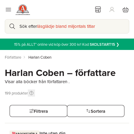
Sök efter
läsglädje bland miljontals titlar
15% på ALLT* online vid köp över 300 kr! Kod
SKOLSTART15
❯
Författare
Harlan Coben
Harlan Coben – författare
Visar alla böcker från författaren .
199
produkter
Filtrera
Sortera
Inte utan dig
4 POCKET FÖR 3