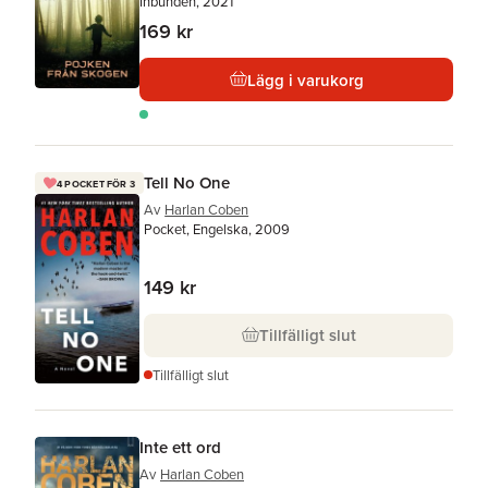
Inbunden, 2021
169 kr
Lägg i varukorg
Tell No One
4 POCKET FÖR 3
Av
Harlan Coben
Pocket, Engelska, 2009
149 kr
Tillfälligt slut
Tillfälligt slut
Inte ett ord
Av
Harlan Coben