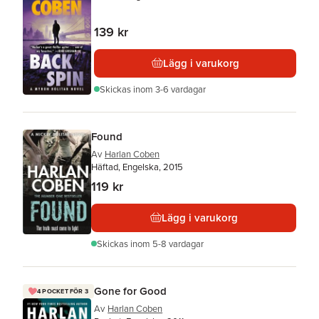
139 kr
Lägg i varukorg
Skickas
inom 3-6 vardagar
Found
Av
Harlan Coben
Häftad, Engelska, 2015
119 kr
Lägg i varukorg
Skickas
inom 5-8 vardagar
Gone for Good
4 POCKET FÖR 3
Av
Harlan Coben