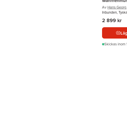
Wahrnehmun
Av
Hans Georg 
Inbunden, Tysk
2 899 kr
Läg
Skickas
inom 