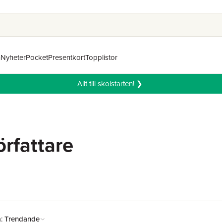
n
Nyheter
Pocket
Presentkort
Topplistor
Allt till skolstarten! ❯
örfattare
å:
Trendande