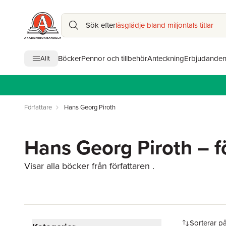
Sök efter
läsglädje bland miljontals titlar
Böcker
Pennor och tillbehör
Anteckning
Erbjudande
Allt
Författare
Hans Georg Piroth
Hans Georg Piroth – f
Visar alla böcker från författaren .
Hoppa över filtreringsmeny
Sorterar p