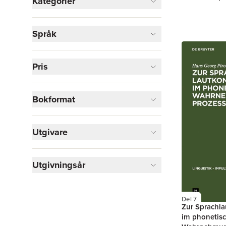
Kategorier
Böcker
Språk
Språk och ordböcker
1
Visa fler
Pris
Visa fler
Bokformat
Utgivare
Utgivningsår
Del 7
Zur Sprachla
im phonetis