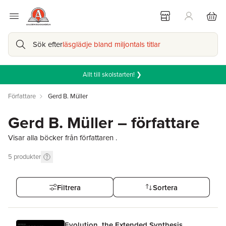
Sök efter
läsglädje bland miljontals titlar
Allt till skolstarten! ❯
Författare
Gerd B. Müller
Gerd B. Müller – författare
Visar alla böcker från författaren .
5
produkter
Filtrera
Sortera
Evolution, the Extended Synthesis