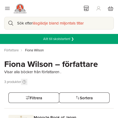
Sök efter
läsglädje bland miljontals titlar
Allt till skolstarten! ❯
Författare
Fiona Wilson
Fiona Wilson – författare
Visar alla böcker från författaren .
3
produkter
Filtrera
Sortera
Monocle Book of Japan