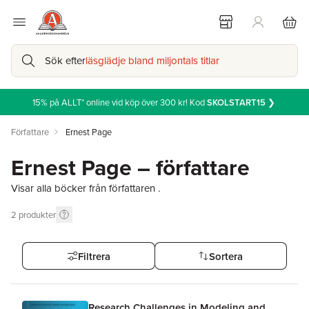
Sök efter
läsglädje bland miljontals titlar
15% på ALLT* online vid köp över 300 kr! Kod
SKOLSTART15
❯
Författare
Ernest Page
Ernest Page – författare
Visar alla böcker från författaren .
2
produkter
Filtrera
Sortera
Research Challenges in Modeling and