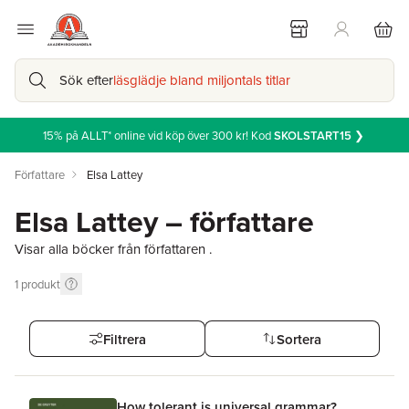
Sök efter
läsglädje bland miljontals titlar
15% på ALLT* online vid köp över 300 kr! Kod
SKOLSTART15
❯
Författare
Elsa Lattey
Elsa Lattey – författare
Visar alla böcker från författaren .
1
produkt
Filtrera
Sortera
How tolerant is universal grammar?