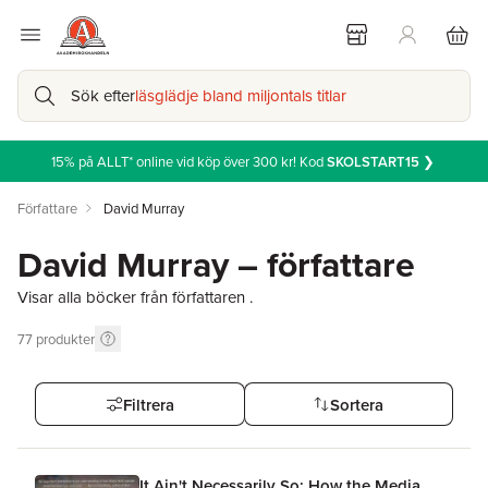
Sök efter
läsglädje bland miljontals titlar
15% på ALLT* online vid köp över 300 kr! Kod
SKOLSTART15
❯
Författare
David Murray
David Murray – författare
Visar alla böcker från författaren .
77
produkter
Filtrera
Sortera
It Ain't Necessarily So: How the Media