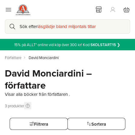
Sök efter
läsglädje bland miljontals titlar
15% på ALLT* online vid köp över 300 kr! Kod
SKOLSTART15
❯
Författare
David Monciardini
David Monciardini –
författare
Visar alla böcker från författaren .
3
produkter
Filtrera
Sortera