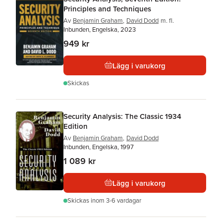
Principles and Techniques
Av
Benjamin Graham
,
David Dodd
m. fl.
Inbunden, Engelska, 2023
949 kr
Lägg i varukorg
Skickas
Security Analysis: The Classic 1934
Edition
Av
Benjamin Graham
,
David Dodd
Inbunden, Engelska, 1997
1 089 kr
Lägg i varukorg
Skickas
inom 3-6 vardagar