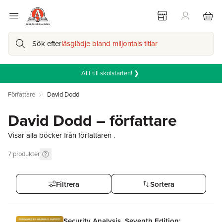
Sök efter
läsglädje bland miljontals titlar
Allt till skolstarten! ❯
Författare
David Dodd
David Dodd – författare
Visar alla böcker från författaren .
7
produkter
Filtrera
Sortera
Security Analysis, Seventh Edition: