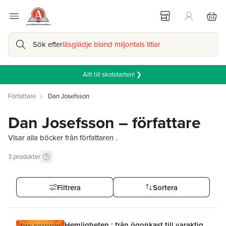
Sök efter
läsglädje bland miljontals titlar
Allt till skolstarten! ❯
Författare
Dan Josefsson
Dan Josefsson – författare
Visar alla böcker från författaren .
3
produkter
Filtrera
Sortera
Hemligheten : från ögonkast till varaktig