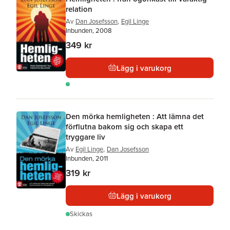
relation
Av
Dan Josefsson
,
Egil Linge
Inbunden, 2008
349 kr
Lägg i varukorg
Den mörka hemligheten : Att lämna det
förflutna bakom sig och skapa ett
tryggare liv
Av
Egil Linge
,
Dan Josefsson
Inbunden, 2011
319 kr
Lägg i varukorg
Skickas