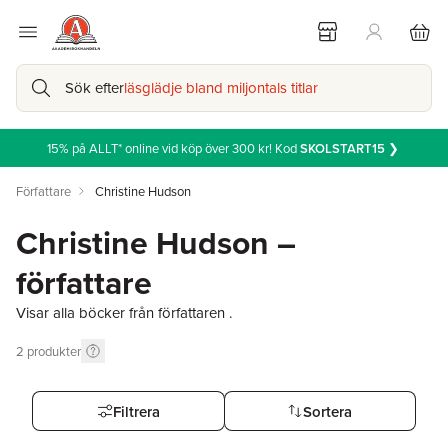
Sök efter
läsglädje bland miljontals titlar
15% på ALLT* online vid köp över 300 kr! Kod
SKOLSTART15
❯
Författare
Christine Hudson
Christine Hudson –
författare
Visar alla böcker från författaren .
2
produkter
Filtrera
Sortera