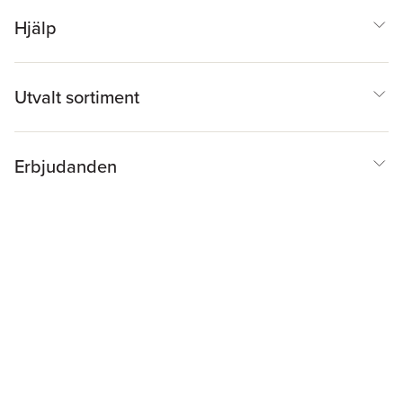
Hjälp
Utvalt sortiment
Erbjudanden
Inspiration & Tips
Akademibokhandeln
@
Cookies
Anpassa cookies
Integritetspolicy
Köpvillkor
Medlemsvillkor