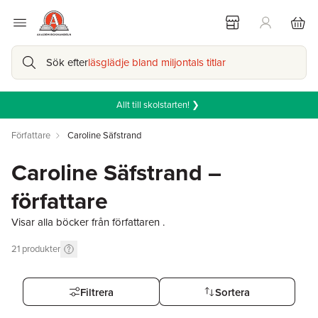
Sök efter
läsglädje bland miljontals titlar
Allt till skolstarten! ❯
Författare
Caroline Säfstrand
Caroline Säfstrand –
författare
Visar alla böcker från författaren .
21
produkter
Filtrera
Sortera