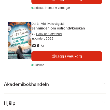
Skickas
inom 3-6 vardagar
Del 3 - Vid livets vägskäl
Sanningen om ostrondykerskan
Av
Caroline Säfstrand
Inbunden, 2022
329 kr
Lägg i varukorg
Skickas
Akademibokhandeln
Hjälp