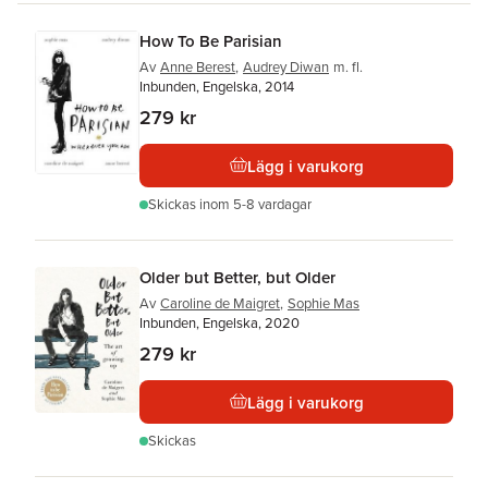
How To Be Parisian
Av
Anne Berest
,
Audrey Diwan
m. fl.
Inbunden, Engelska, 2014
279 kr
Lägg i varukorg
Skickas
inom 5-8 vardagar
Older but Better, but Older
Av
Caroline de Maigret
,
Sophie Mas
Inbunden, Engelska, 2020
279 kr
Lägg i varukorg
Skickas