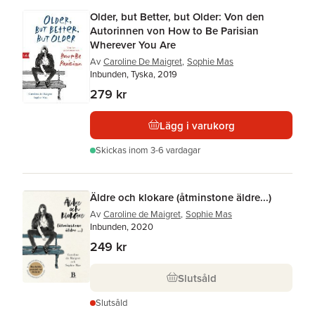
Older, but Better, but Older: Von den
Autorinnen von How to Be Parisian
Wherever You Are
Av
Caroline De Maigret
,
Sophie Mas
Inbunden, Tyska, 2019
279 kr
Lägg i varukorg
Skickas
inom 3-6 vardagar
Äldre och klokare (åtminstone äldre...)
Av
Caroline de Maigret
,
Sophie Mas
Inbunden, 2020
249 kr
Slutsåld
Slutsåld