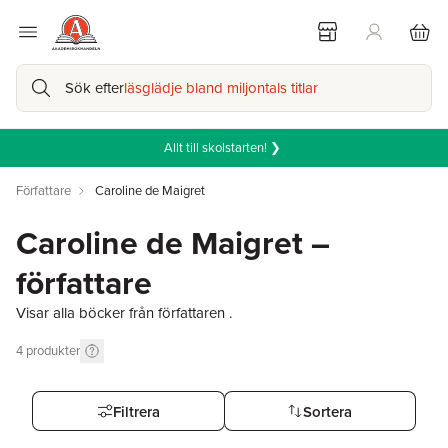
Sök efter
läsglädje bland miljontals titlar
Allt till skolstarten! ❯
Författare
Caroline de Maigret
Caroline de Maigret –
författare
Visar alla böcker från författaren .
4
produkter
Filtrera
Sortera