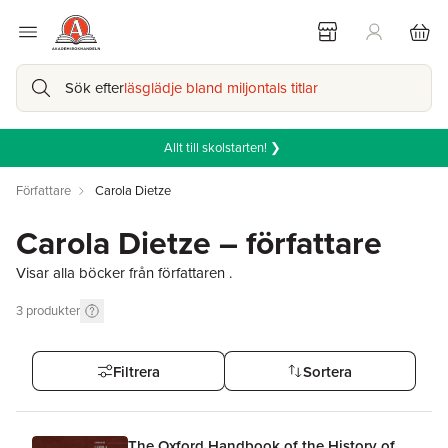
Sök efter
läsglädje bland miljontals titlar
Allt till skolstarten! ❯
Författare
Carola Dietze
Carola Dietze – författare
Visar alla böcker från författaren .
3
produkter
Filtrera
Sortera
The Oxford Handbook of the History of