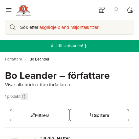
Sök efter
läsglädje bland miljontals titlar
Allt till skolstarten! ❯
Författare
Bo Leander
Bo Leander – författare
Visar alla böcker från författaren .
1
produkt
Filtrera
Sortera
Till dig, Naffer