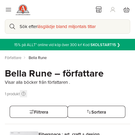
Sök efter
läsglädje bland miljontals titlar
15% på ALLT* online vid köp över 300 kr! Kod
SKOLSTART15
❯
Författare
Bella Rune
Bella Rune – författare
Visar alla böcker från författaren .
1
produkt
Filtrera
Sortera
Fiberspace : art, craft + design