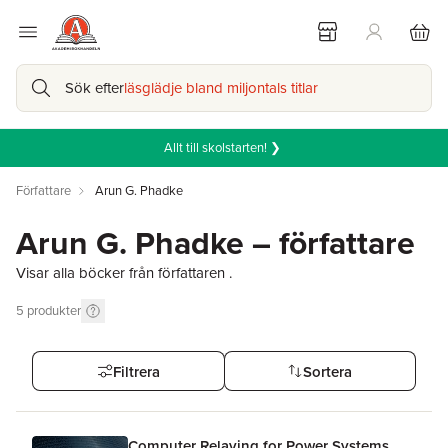
Sök efter
läsglädje bland miljontals titlar
Allt till skolstarten! ❯
Författare
Arun G. Phadke
Arun G. Phadke – författare
Visar alla böcker från författaren .
5
produkter
Filtrera
Sortera
Computer Relaying for Power Systems