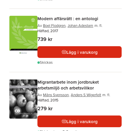
Modern affärsrätt : en antologi
Av
Boel Flodgren
,
Johan Adestam
m. fl.
Häftad, 2017
739 kr
Lägg i varukorg
Skickas
Migrantarbete inom jordbruket
arbetsmiljö och arbetsvillkor
Av
Måns Svensson
,
Anders S Wigerfelt
m. fl.
Häftad, 2015
279 kr
Lägg i varukorg