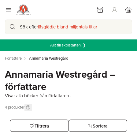
Sök efter
läsglädje bland miljontals titlar
Allt till skolstarten! ❯
Författare
Annamaria Westregård
Annamaria Westregård –
författare
Visar alla böcker från författaren .
4
produkter
Filtrera
Sortera