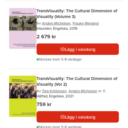
TransVisuality: The Cultural Dimension of
Visuality (Volume 3)
Av
Anders Michelsen
,
Frauke Wiegand
Inbunden, Engelska, 2019
2 679 kr
Lägg i varukorg
Skickas
inom 5-8 vardagar
TransVisuality: The Cultural Dimension of
Visuality (Vol 2)
Av
Tore Kristensen
,
Anders Michelsen
m. fl.
Häftad, Engelska, 2021
759 kr
Lägg i varukorg
Skickas
inom 5-8 vardagar