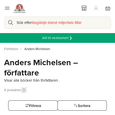
Sök efter
läsglädje bland miljontals titlar
Allt till skolstarten! ❯
Författare
Anders Michelsen
Anders Michelsen –
författare
Visar alla böcker från författaren .
6
produkter
Filtrera
Sortera