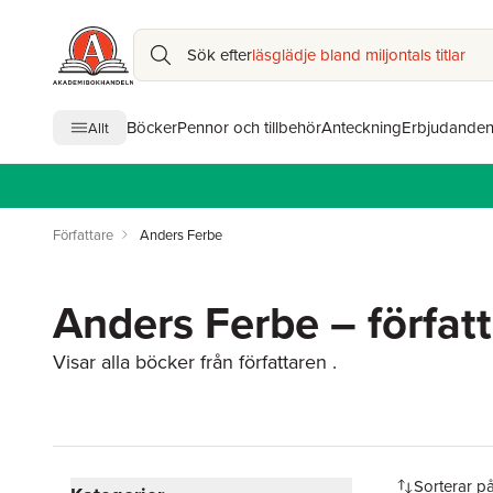
Sök efter
läsglädje bland miljontals titlar
Böcker
Pennor och tillbehör
Anteckning
Erbjudande
Allt
Författare
Anders Ferbe
Anders Ferbe – förfat
Visar alla böcker från författaren .
Hoppa över filtreringsmeny
Sorterar p