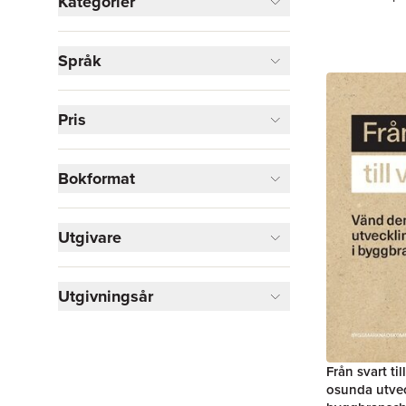
Kategorier
Böcker
Språk
Ekonomi och Ledarskap
1
Visa fler
Pris
Visa fler
Bokformat
Utgivare
Utgivningsår
Från svart til
osunda utvec