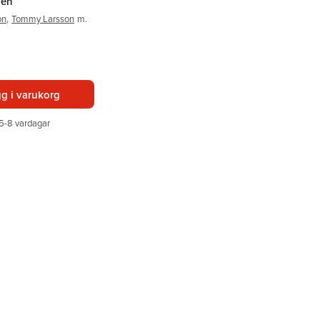
hen
on
,
Tommy Larsson
m.
g i varukorg
5-8 vardagar