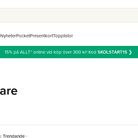
n
Nyheter
Pocket
Presentkort
Topplistor
15% på ALLT* online vid köp över 300 kr! Kod
SKOLSTART15
❯
tare
å:
Trendande