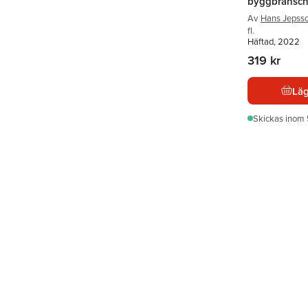
byggbransc
Av
Hans Jepss
fl.
Häftad, 2022
319 kr
Läg
Skickas
inom 