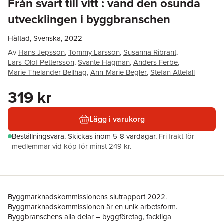
Från svart till vitt : vänd den osunda
utvecklingen i byggbranschen
Häftad, Svenska, 2022
Av
Hans Jepsson
,
Tommy Larsson
,
Susanna Ribrant
,
Lars-Olof Pettersson
,
Svante Hagman
,
Anders Ferbe
,
Marie Thelander Bellhag
,
Ann-Marie Begler
,
Stefan Attefall
319 kr
Lägg i varukorg
Beställningsvara.
Skickas
inom 5-8 vardagar
.
Fri frakt för
medlemmar vid köp för minst 249 kr.
Byggmarknadskommissionens slutrapport 2022.
Byggmarknadskommissionen är en unik arbetsform.
Byggbranschens alla delar – byggföretag, fackliga