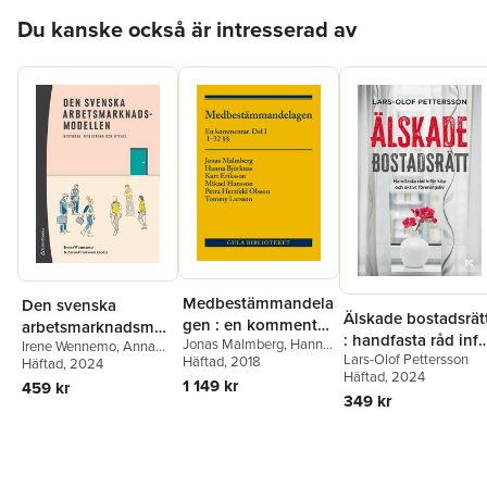
Hoppa över listan
Du kanske också är intresserad av
Medbestämmandela
Den svenska
Älskade bostadsrät
gen : en kommentar.
arbetsmarknadsmod
: handfasta råd infö
Jonas Malmberg
,
Hanna
Del I, 1-32 §§
Irene Wennemo
,
Anna
ellen : historia,
Lars-Olof Pettersson
köp och aktivt
Björknäs
Häftad
, 2018
,
Kurt Eriksson
,
Fransson
Häftad
, 2024
,
Petter
reglering och utfall
Häftad
, 2024
Mikael Hansson
,
Petra
Hällberg
,
Amanda
föreningsliv
1 149 kr
459 kr
Herzfeld Olsson
,
Tommy
Kinnunen
,
Christian
349 kr
Larsson
Kjellström
,
Tommy
Larsson
,
Thomas
Ljunglöf