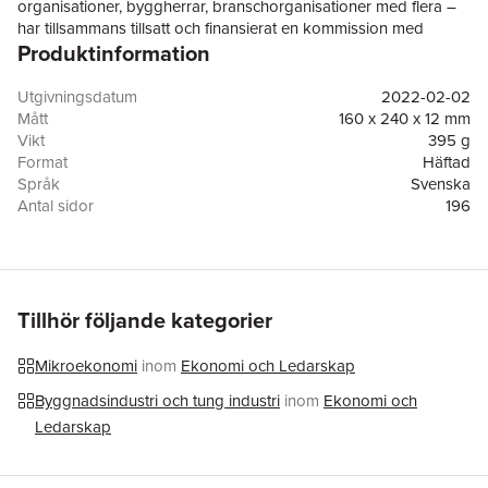
organisationer, byggherrar, branschorganisationer med flera –
har tillsammans tillsatt och finansierat en kommission med
Produktinformation
uppdrag att kartlägga och bedöma rådande förhållanden på
svensk byggmarknad avseende fusk och kriminalitet samt
föreslå åtgärder som främjar en sund byggbransch med goda
Utgivningsdatum
2022-02-02
sociala villkor för löntagare och företag som betalar skatter och
Mått
160 x 240 x 12 mm
avgifter, samt säkerställer likvärdiga konkurrensvillkor mellan
Vikt
395 g
företagen.
Format
Häftad
Språk
Svenska
Antal sidor
196
Förlag
Atlas
ISBN
9789189077324
Tillhör följande kategorier
Mikroekonomi
inom
Ekonomi och Ledarskap
Byggnadsindustri och tung industri
inom
Ekonomi och
Ledarskap