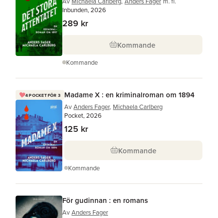
Av
Michaela Carlberg
,
Anders Fager
m. fl.
Inbunden, 2026
289 kr
Kommande
Kommande
Madame X : en kriminalroman om 1894
4 POCKET FÖR 3
Av
Anders Fager
,
Michaela Carlberg
Pocket, 2026
125 kr
Kommande
Kommande
För gudinnan : en romans
Av
Anders Fager