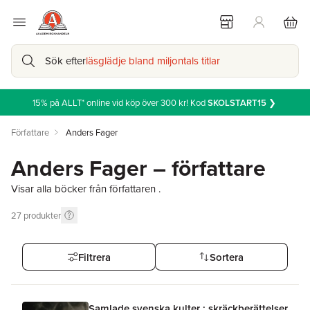
Sök efter
läsglädje bland miljontals titlar
15% på ALLT* online vid köp över 300 kr! Kod
SKOLSTART15
❯
Författare
Anders Fager
Anders Fager – författare
Visar alla böcker från författaren .
27
produkter
Filtrera
Sortera
Samlade svenska kulter : skräckberättelser