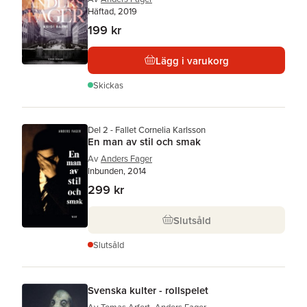
Häftad, 2019
199 kr
Lägg i varukorg
Skickas
Del 2 - Fallet Cornelia Karlsson
En man av stil och smak
Av
Anders Fager
Inbunden, 2014
299 kr
Slutsåld
Slutsåld
Svenska kulter - rollspelet