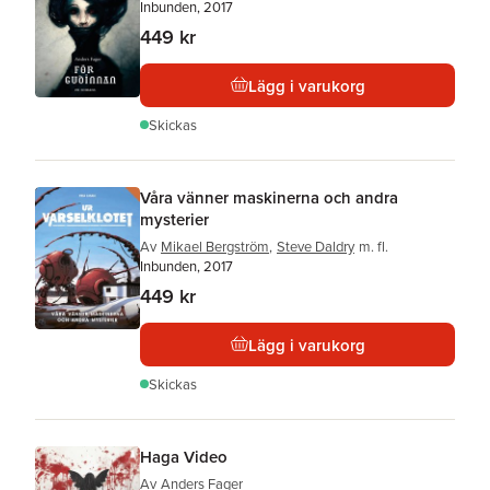
Inbunden, 2017
449 kr
Lägg i varukorg
Skickas
Våra vänner maskinerna och andra
mysterier
Av
Mikael Bergström
,
Steve Daldry
m. fl.
Inbunden, 2017
449 kr
Lägg i varukorg
Skickas
Haga Video
Av
Anders Fager