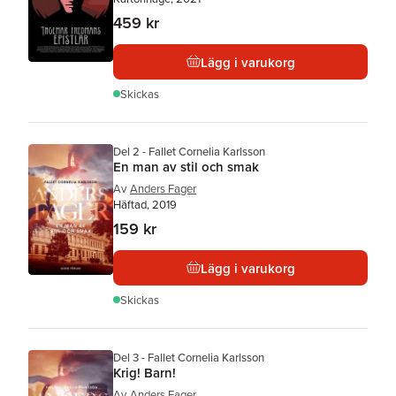
459 kr
Lägg i varukorg
Skickas
Del 2 - Fallet Cornelia Karlsson
En man av stil och smak
Av
Anders Fager
Häftad, 2019
159 kr
Lägg i varukorg
Skickas
Del 3 - Fallet Cornelia Karlsson
Krig! Barn!
Av
Anders Fager