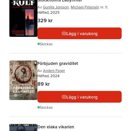
Av
Gunilla Jonsson
,
Michael Petersén
m. fl.
Häftad, 2025
329 kr
Lägg i varukorg
Skickas
Förbjuden graviditet
Av
Anders Fager
Häftad, 2024
89 kr
Lägg i varukorg
Skickas
Den elaka vikarien