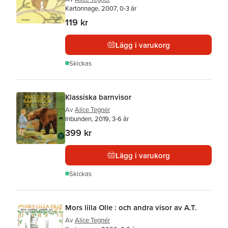
Kartonnage, 2007, 0-3 år
119 kr
Lägg i varukorg
Skickas
Klassiska barnvisor
Av
Alice Tegnér
Inbunden, 2019, 3-6 år
399 kr
Lägg i varukorg
Skickas
Mors lilla Olle : och andra visor av A.T.
Av
Alice Tegnér