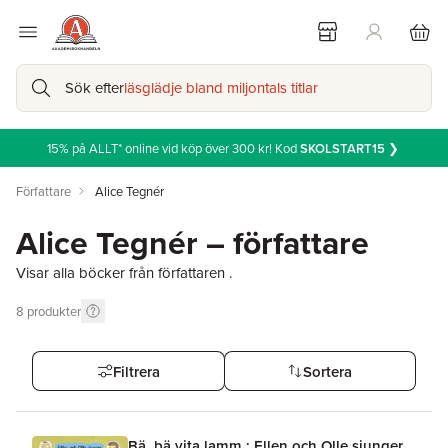
Sök efter
läsglädje bland miljontals titlar
15% på ALLT* online vid köp över 300 kr! Kod
SKOLSTART15
❯
Författare
Alice Tegnér
Alice Tegnér – författare
Visar alla böcker från författaren .
8
produkter
Filtrera
Sortera
Bä, bä vita lamm : Ellen och Olle sjunger