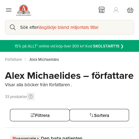
Sök efter
läsglädje bland miljontals titlar
15% på ALLT* online vid köp över 300 kr! Kod
SKOLSTART15
❯
Författare
Alex Michaelides
Alex Michaelides – författare
Visar alla böcker från författaren .
33
produkter
Filtrera
Sortera
Den tysta patienten
4 POCKET FÖR 3