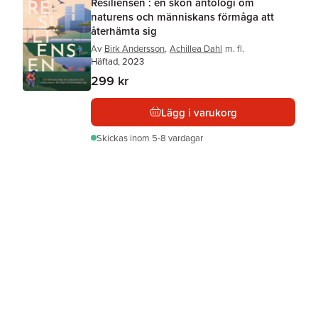
Resiliensen : en skön antologi om
naturens och människans förmåga att
återhämta sig
Av
Birk Andersson
,
Achillea Dahl
m. fl.
Häftad, 2023
299 kr
Lägg i varukorg
Skickas
inom 5-8 vardagar