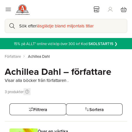
Sök efter
läsglädje bland miljontals titlar
15% på ALLT* online vid köp över 300 kr! Kod
SKOLSTART15
❯
Författare
Achillea Dahl
Achillea Dahl – författare
Visar alla böcker från författaren .
3
produkter
Filtrera
Sortera
Över en vårfika