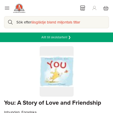
Sök efter
läsglädje bland miljontals titlar
Allt till skolstarten! ❯
You: A Story of Love and Friendship
Inbunden, Engelska