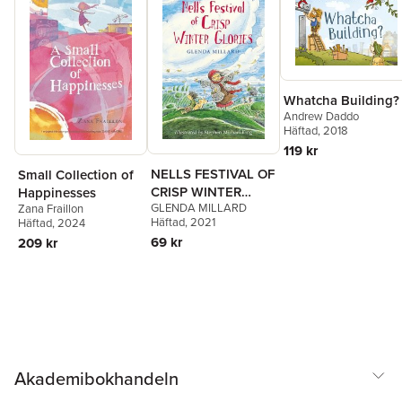
Whatcha Building?
Andrew Daddo
Häftad
, 2018
119 kr
NELLS FESTIVAL OF
Small Collection of
CRISP WINTER
Happinesses
GLENDA MILLARD
GLORIES
Zana Fraillon
Häftad
, 2021
Häftad
, 2024
69 kr
209 kr
Akademibokhandeln